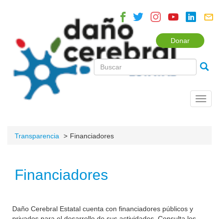
Donar
Toggl
navig
Transparencia
Financiadores
Financiadores
Daño Cerebral Estatal cuenta con financiadores públicos y
privados para el desarrollo de sus actividades. Consulta los