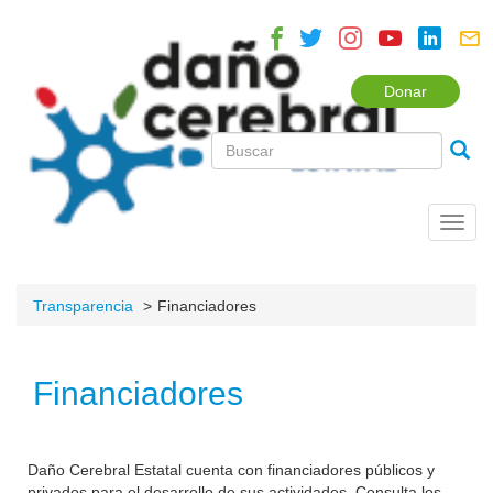
Donar
Toggl
navig
Transparencia
Financiadores
Financiadores
Daño Cerebral Estatal cuenta con financiadores públicos y
privados para el desarrollo de sus actividades. Consulta los