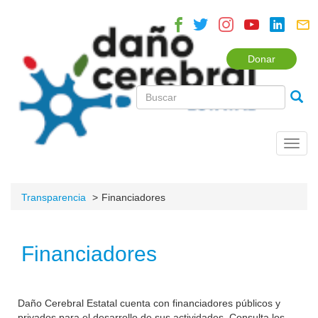
Donar
Toggl
navig
Transparencia
Financiadores
Financiadores
Daño Cerebral Estatal cuenta con financiadores públicos y
privados para el desarrollo de sus actividades. Consulta los