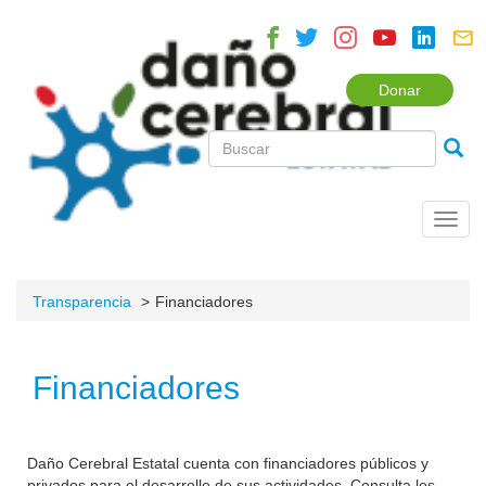
Donar
Toggl
navig
Transparencia
Financiadores
Financiadores
Daño Cerebral Estatal cuenta con financiadores públicos y
privados para el desarrollo de sus actividades. Consulta los