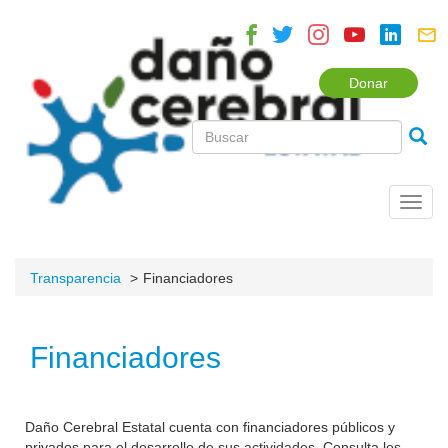
Donar
Toggl
navig
Transparencia
Financiadores
Financiadores
Daño Cerebral Estatal cuenta con financiadores públicos y
privados para el desarrollo de sus actividades. Consulta los