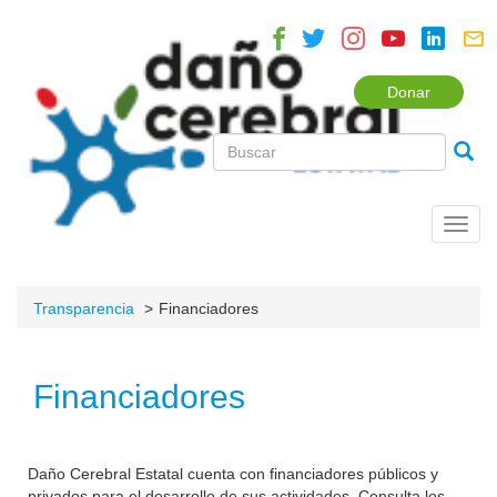
Donar
Toggl
navig
Transparencia
Financiadores
Financiadores
Daño Cerebral Estatal cuenta con financiadores públicos y
privados para el desarrollo de sus actividades. Consulta los