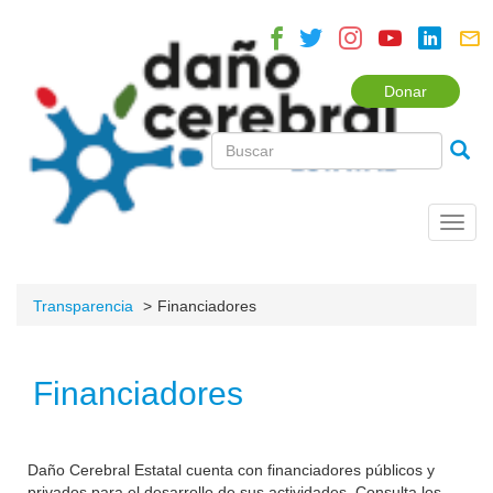
Donar
Toggl
navig
Transparencia
Financiadores
Financiadores
Daño Cerebral Estatal cuenta con financiadores públicos y
privados para el desarrollo de sus actividades. Consulta los