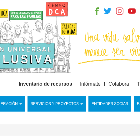
Inventario de recursos
Infórmate
Colabora
T
DERACIÓN
SERVICIOS Y PROYECTOS
ENTIDADES SOCIAS
E