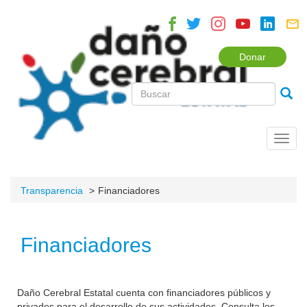
Donar
Toggl
navig
Transparencia
Financiadores
Financiadores
Daño Cerebral Estatal cuenta con financiadores públicos y
privados para el desarrollo de sus actividades. Consulta los