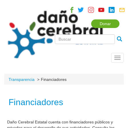
Donar
Toggl
navig
Transparencia
Financiadores
Financiadores
Daño Cerebral Estatal cuenta con financiadores públicos y
privados para el desarrollo de sus actividades. Consulta los