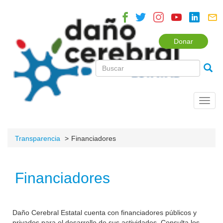
Donar
Toggl
navig
Transparencia
Financiadores
Financiadores
Daño Cerebral Estatal cuenta con financiadores públicos y
privados para el desarrollo de sus actividades. Consulta los