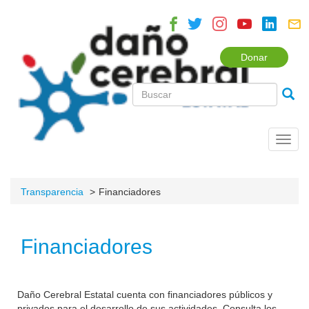
Donar
Toggl
navig
Transparencia
Financiadores
Financiadores
Daño Cerebral Estatal cuenta con financiadores públicos y
privados para el desarrollo de sus actividades. Consulta los