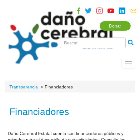
Donar
Toggl
navig
Transparencia
Financiadores
Financiadores
Daño Cerebral Estatal cuenta con financiadores públicos y
privados para el desarrollo de sus actividades. Consulta los