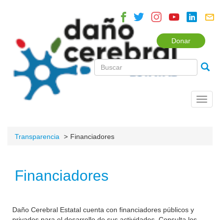
Donar
Toggl
navig
Transparencia
Financiadores
Financiadores
Daño Cerebral Estatal cuenta con financiadores públicos y
privados para el desarrollo de sus actividades. Consulta los