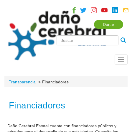
Donar
Toggl
navig
Transparencia
Financiadores
Financiadores
Daño Cerebral Estatal cuenta con financiadores públicos y
privados para el desarrollo de sus actividades. Consulta los