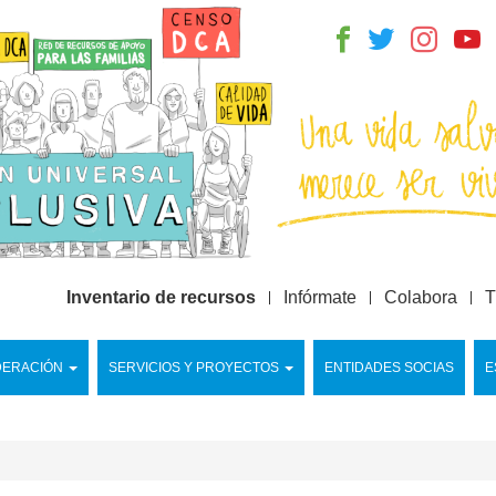
Inventario de recursos
Infórmate
Colabora
T
DERACIÓN
SERVICIOS Y PROYECTOS
ENTIDADES SOCIAS
E