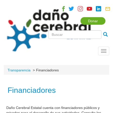
Donar
Toggl
navig
Transparencia
Financiadores
Financiadores
Daño Cerebral Estatal cuenta con financiadores públicos y
privados para el desarrollo de sus actividades. Consulta los