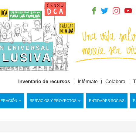
Inventario de recursos
Infórmate
Colabora
T
DERACIÓN
SERVICIOS Y PROYECTOS
ENTIDADES SOCIAS
E