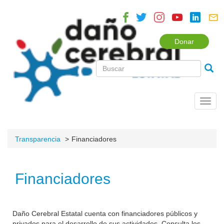
Donar
Toggl
navig
Transparencia
Financiadores
Financiadores
Daño Cerebral Estatal cuenta con financiadores públicos y
privados para el desarrollo de sus actividades. Consulta los