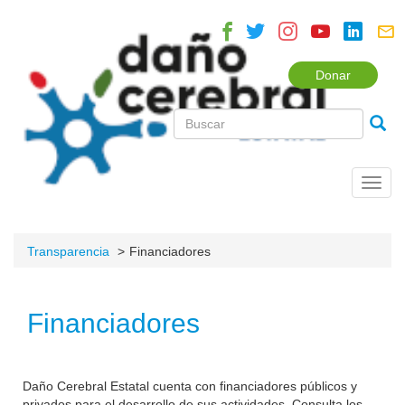
Donar
Toggl
navig
Transparencia
Financiadores
Financiadores
Daño Cerebral Estatal cuenta con financiadores públicos y
privados para el desarrollo de sus actividades. Consulta los