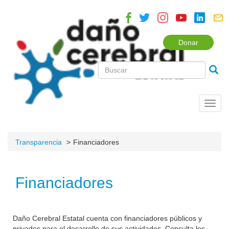
Donar
Toggl
navig
Transparencia
Financiadores
Financiadores
Daño Cerebral Estatal cuenta con financiadores públicos y
privados para el desarrollo de sus actividades. Consulta los