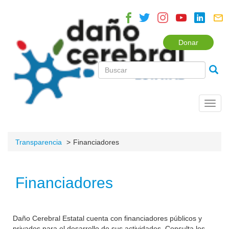
Donar
Toggl
navig
Transparencia
Financiadores
Financiadores
Daño Cerebral Estatal cuenta con financiadores públicos y
privados para el desarrollo de sus actividades. Consulta los