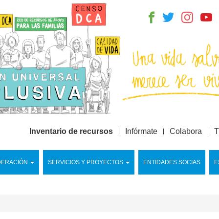
Inventario de recursos
Infórmate
Colabora
T
DERACIÓN
SERVICIOS Y PROYECTOS
ENTIDADES SOCIAS
E