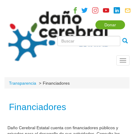
Donar
Toggl
navig
Transparencia
Financiadores
Financiadores
Daño Cerebral Estatal cuenta con financiadores públicos y
privados para el desarrollo de sus actividades. Consulta los