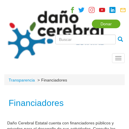
Donar
Toggl
navig
Transparencia
Financiadores
Financiadores
Daño Cerebral Estatal cuenta con financiadores públicos y
privados para el desarrollo de sus actividades. Consulta los