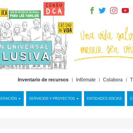
Inventario de recursos
Infórmate
Colabora
T
DERACIÓN
SERVICIOS Y PROYECTOS
ENTIDADES SOCIAS
E