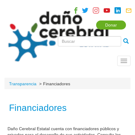
Donar
Toggl
navig
Transparencia
Financiadores
Financiadores
Daño Cerebral Estatal cuenta con financiadores públicos y
privados para el desarrollo de sus actividades. Consulta los