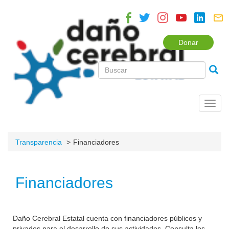
Donar
Toggl
navig
Transparencia
Financiadores
Financiadores
Daño Cerebral Estatal cuenta con financiadores públicos y
privados para el desarrollo de sus actividades. Consulta los