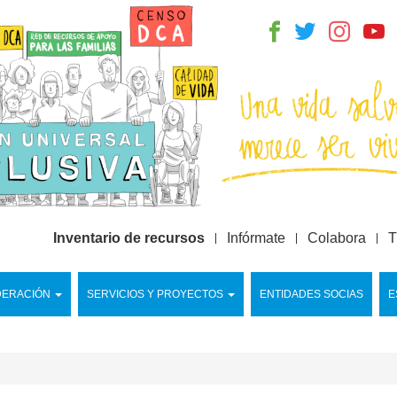
Inventario de recursos
Infórmate
Colabora
T
DERACIÓN
SERVICIOS Y PROYECTOS
ENTIDADES SOCIAS
E