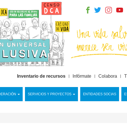
Inventario de recursos
Infórmate
Colabora
T
DERACIÓN
SERVICIOS Y PROYECTOS
ENTIDADES SOCIAS
E