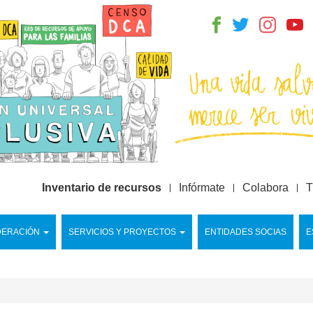
Inventario de recursos
Infórmate
Colabora
T
DERACIÓN
SERVICIOS Y PROYECTOS
ENTIDADES SOCIAS
E