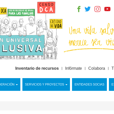
Inventario de recursos
Infórmate
Colabora
T
DERACIÓN
SERVICIOS Y PROYECTOS
ENTIDADES SOCIAS
E