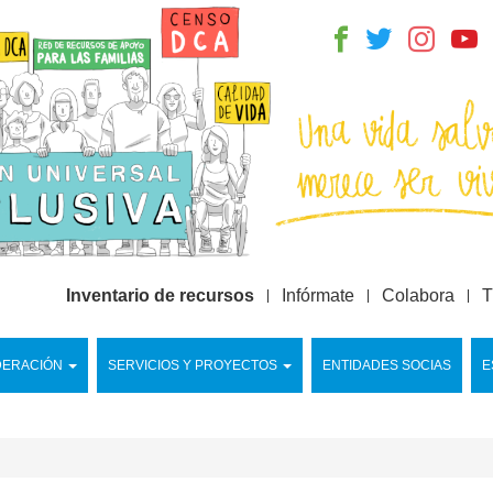
Inventario de recursos
Infórmate
Colabora
T
DERACIÓN
SERVICIOS Y PROYECTOS
ENTIDADES SOCIAS
E