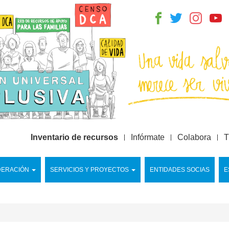
Inventario de recursos
Infórmate
Colabora
T
DERACIÓN
SERVICIOS Y PROYECTOS
ENTIDADES SOCIAS
E