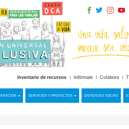
Inventario de recursos
Infórmate
Colabora
T
DERACIÓN
SERVICIOS Y PROYECTOS
ENTIDADES SOCIAS
E