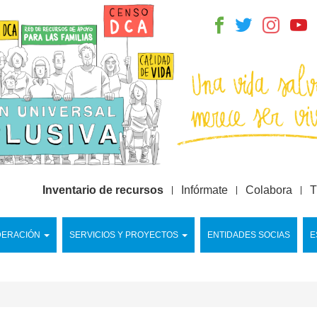
Inventario de recursos
Infórmate
Colabora
T
DERACIÓN
SERVICIOS Y PROYECTOS
ENTIDADES SOCIAS
E