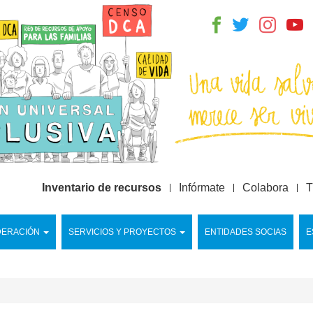
Inventario de recursos
Infórmate
Colabora
T
DERACIÓN
SERVICIOS Y PROYECTOS
ENTIDADES SOCIAS
E