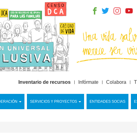
Inventario de recursos
Infórmate
Colabora
T
DERACIÓN
SERVICIOS Y PROYECTOS
ENTIDADES SOCIAS
E