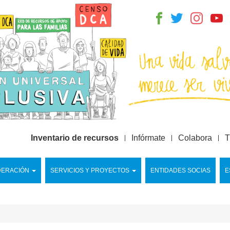
Inventario de recursos
Infórmate
Colabora
T
DERACIÓN
SERVICIOS Y PROYECTOS
ENTIDADES SOCIAS
E