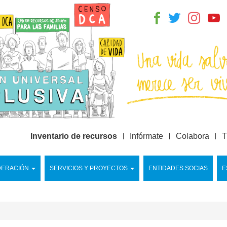
Inventario de recursos
Infórmate
Colabora
T
DERACIÓN
SERVICIOS Y PROYECTOS
ENTIDADES SOCIAS
E