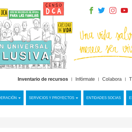
Inventario de recursos
Infórmate
Colabora
T
DERACIÓN
SERVICIOS Y PROYECTOS
ENTIDADES SOCIAS
E