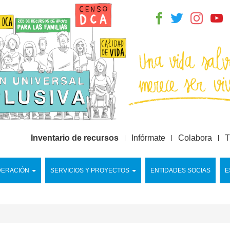
Inventario de recursos
Infórmate
Colabora
T
DERACIÓN
SERVICIOS Y PROYECTOS
ENTIDADES SOCIAS
E