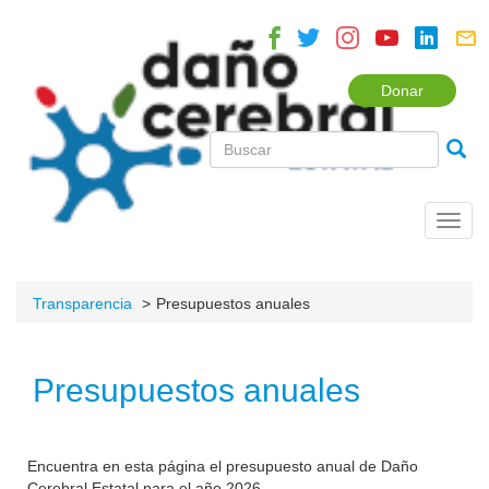
Donar
Toggl
navig
Transparencia
Presupuestos anuales
Presupuestos anuales
Encuentra en esta página el presupuesto anual de Daño
Cerebral Estatal para el año 2026.