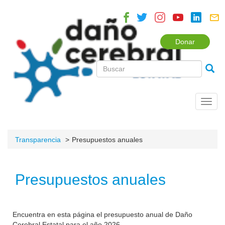
Donar
Toggl
navig
Transparencia
Presupuestos anuales
Presupuestos anuales
Encuentra en esta página el presupuesto anual de Daño
Cerebral Estatal para el año 2026.