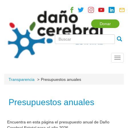
Donar
Toggl
navig
Transparencia
Presupuestos anuales
Presupuestos anuales
Encuentra en esta página el presupuesto anual de Daño
Cerebral Estatal para el año 2026.