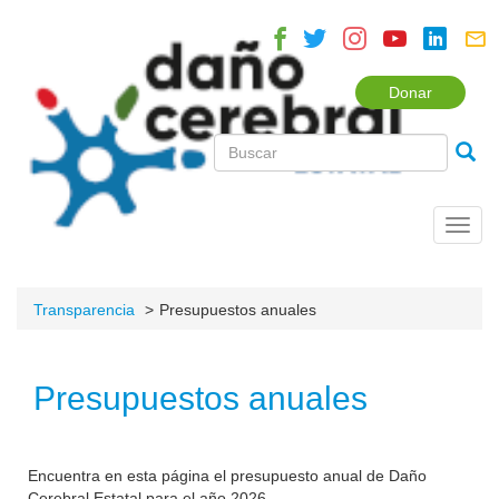
Donar
Toggl
navig
Transparencia
Presupuestos anuales
Presupuestos anuales
Encuentra en esta página el presupuesto anual de Daño
Cerebral Estatal para el año 2026.