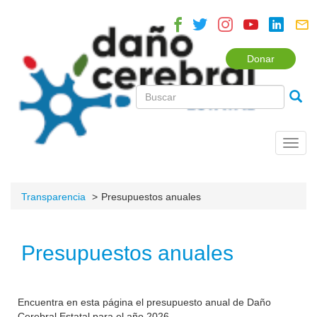
Donar
Toggl
navig
Transparencia
Presupuestos anuales
Presupuestos anuales
Encuentra en esta página el presupuesto anual de Daño
Cerebral Estatal para el año 2026.