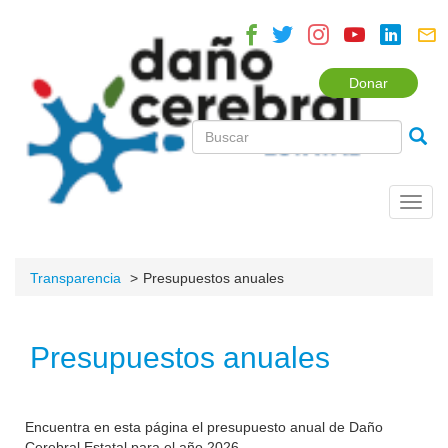
Donar
Toggl
navig
Transparencia
Presupuestos anuales
Presupuestos anuales
Encuentra en esta página el presupuesto anual de Daño
Cerebral Estatal para el año 2026.