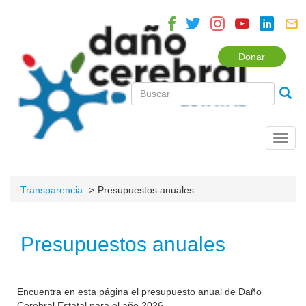
Donar
Toggl
navig
Transparencia
Presupuestos anuales
Presupuestos anuales
Encuentra en esta página el presupuesto anual de Daño
Cerebral Estatal para el año 2026.