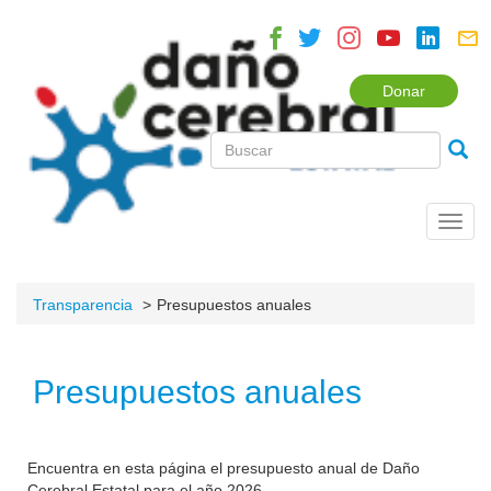
Donar
Toggl
navig
Transparencia
Presupuestos anuales
Presupuestos anuales
Encuentra en esta página el presupuesto anual de Daño
Cerebral Estatal para el año 2026.